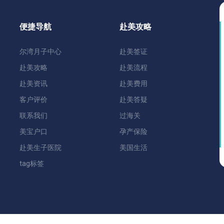
便捷导航
赴美攻略
尔湾月子中心
赴美签证
赴美攻略
赴美流程
赴美资讯
赴美费用
客户评价
赴美答疑
联系我们
过海关
美宝户口
孕产保险
赴美生子医院
美国生活
tag标签