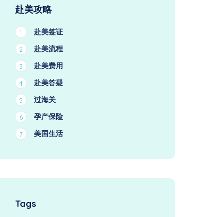
赴美攻略
赴美签证
1
赴美流程
2
赴美费用
3
赴美答疑
4
过海关
5
孕产保险
6
美国生活
7
Tags