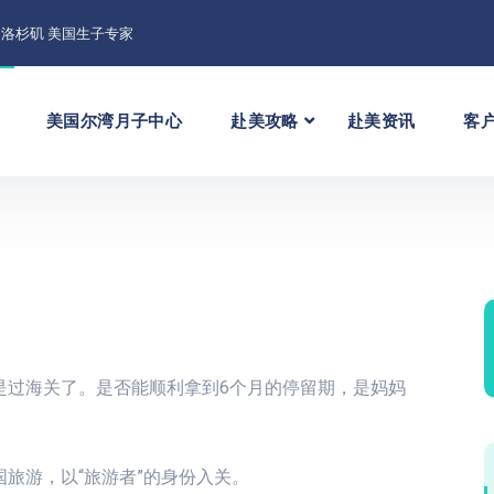
洛杉矶 美国生子专家
美国尔湾月子中心
赴美攻略
赴美资讯
客
是过海关了。是否能顺利拿到6个月的停留期，是妈妈
旅游，以“旅游者”的身份入关。