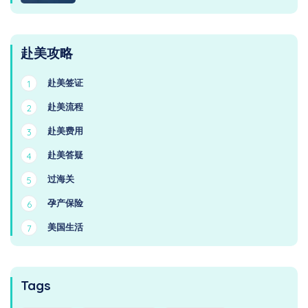
赴美攻略
赴美签证
1
赴美流程
2
赴美费用
3
赴美答疑
4
过海关
5
孕产保险
6
美国生活
7
Tags