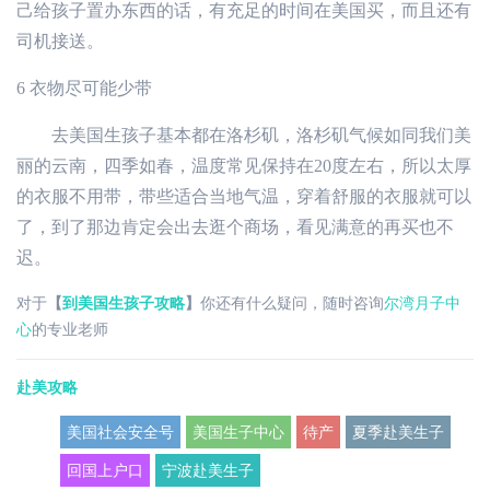
己给孩子置办东西的话，有充足的时间在美国买，而且还有
司机接送。
6
衣物尽可能少带
去美国生孩子基本都在洛杉矶，洛杉矶气候如同我们美
丽的云南，四季如春，温度常见保持在20度左右，所以太厚
的衣服不用带，带些适合当地气温，穿着舒服的衣服就可以
了，到了那边肯定会出去逛个商场，看见满意的再买也不
迟。
对于
【
到美国生孩子攻略
】
你还有什么疑问，随时咨询
尔湾月子中
心
的专业老师
赴美攻略
美国社会安全号
美国生子中心
待产
夏季赴美生子
回国上户口
宁波赴美生子