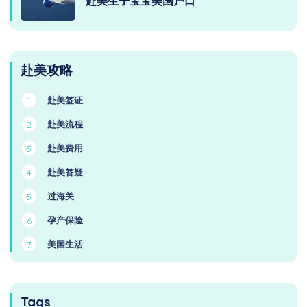
赴美生子宝宝美国户口
赴美攻略
赴美签证
1
赴美流程
2
赴美费用
3
赴美答疑
4
过海关
5
孕产保险
6
美国生活
7
Tags